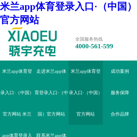
米兰app体育登录入口·（中国）
官方网站
全国服务热线
4000-561-599
米兰app体育登
走进米兰app体
米兰app体育登
成功案例
录入口·（中国）
育登录入口·（中
录入口·（中国）
服务保障
官方网站 米兰
国）官方网站
官方网站
合作品牌
app体育登录入
联系米兰app体