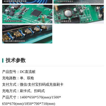
技术参数
产品型号：DC直流桩
充电路数：单、双枪
支付方式：微信/支付宝扫码或充值刷卡
充电方式：刷卡式、扫码式
产品尺寸：1400*650*570(mm)/1500*
650*670(mm)/1850*700*710(mm)