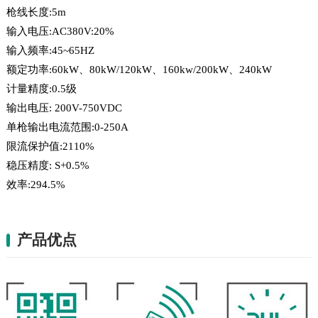
枪线长度:5m
输入电压:AC380V:20%
输入频率:45~65HZ
额定功率:60kW、80kW/120kW、160kw/200kW、240kW
计量精度:0.5级
输出电压: 200V-750VDC
单枪输出电流范围:0-250A
限流保护值:2110%
稳压精度: S+0.5%
效率:294.5%
产品优点