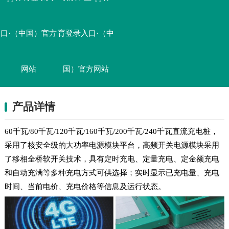
口·（中国）官方
育登录入口·（中
网站
国）官方网站
产品详情
60千瓦/80千瓦/120千瓦/160千瓦/200千瓦/240千瓦直流充电桩，
采用了核安全级的大功率电源模块平台，高频开关电源模块采用
了移相全桥软开关技术，具有定时充电、定量充电、定金额充电
和自动充满等多种充电方式可供选择；实时显示已充电量、充电
时间、当前电价、充电价格等信息及运行状态。