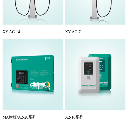
XY-AC-14
XY-AC-7
MA横版/A2-20系列
A2-10系列