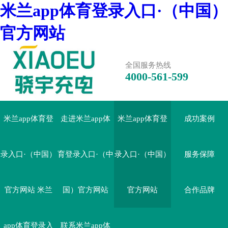
米兰app体育登录入口·（中国）
官方网站
全国服务热线
4000-561-599
米兰app体育登
走进米兰app体
米兰app体育登
成功案例
录入口·（中国）
育登录入口·（中
录入口·（中国）
服务保障
官方网站 米兰
国）官方网站
官方网站
合作品牌
app体育登录入
联系米兰app体