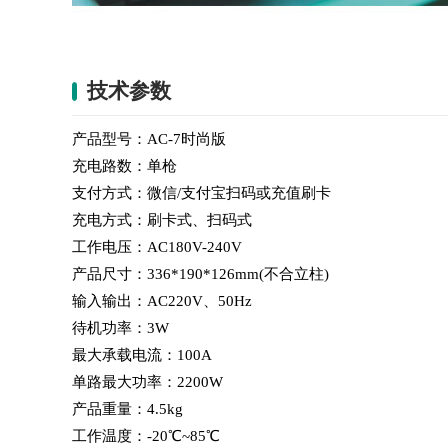
技术参数
产品型号：AC-7时尚版
充电路数：单枪
支付方式：微信/支付宝扫码或充值刷卡
充电方式：刷卡式、扫码式
工作电压：AC180V-240V
产品尺寸：336*190*126mm(不合立柱)
输入输出：AC220V、50Hz
待机功率：3W
最大承载电流：100A
单路最大功率：2200W
产品重量：4.5kg
工作温度：-20℃~85℃