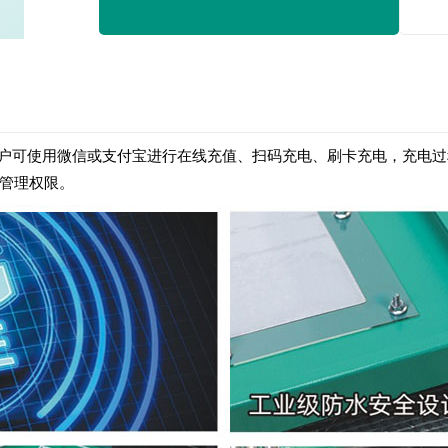
，用户可使用微信或支付宝进行在线充值、扫码充电、刷卡充电，充电
管理权限。