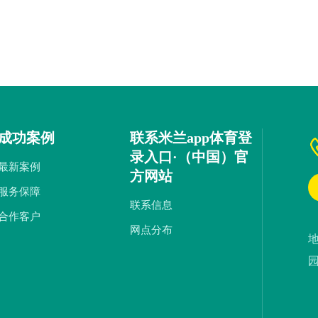
成功案例
联系米兰app体育登
录入口·（中国）官
最新案例
方网站
服务保障
联系信息
合作客户
网点分布
园