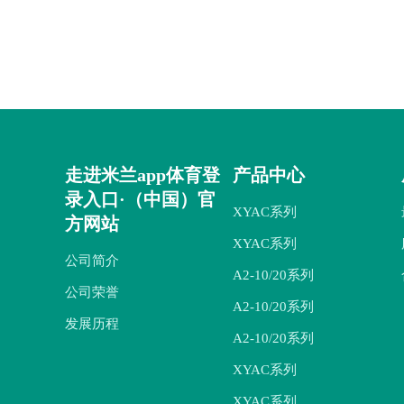
走进米兰app体育登
产品中心
录入口·（中国）官
XYAC系列
方网站
XYAC系列
公司简介
A2-10/20系列
公司荣誉
A2-10/20系列
发展历程
A2-10/20系列
XYAC系列
XYAC系列