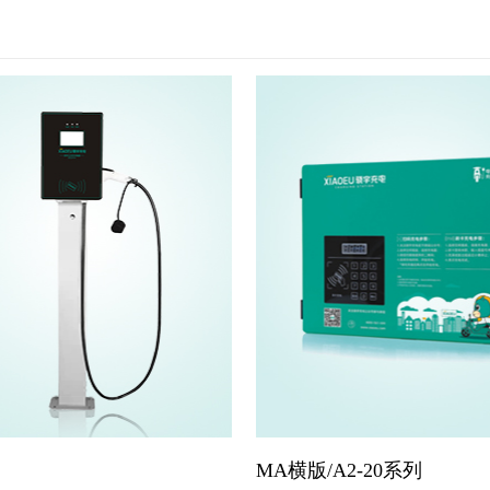
MA横版/A2-20系列