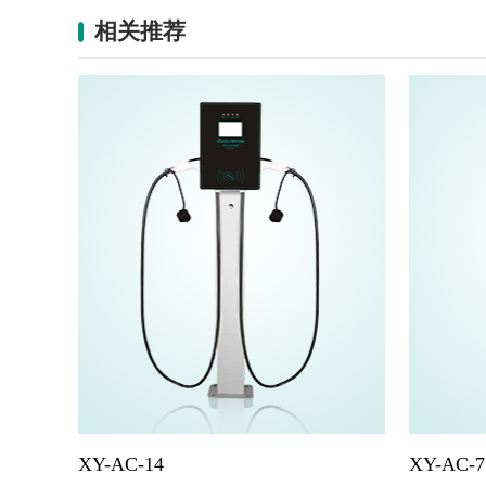
相关推荐
XY-AC-14
XY-AC-7