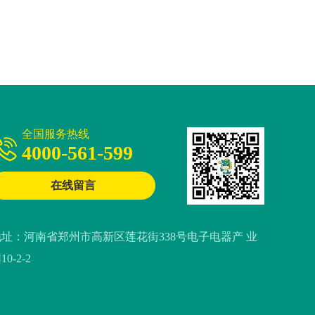
全国服务热线
4000-561-599
在线留言
地址：河南省郑州市高新区莲花街338号电子电器产 业
10-2-2