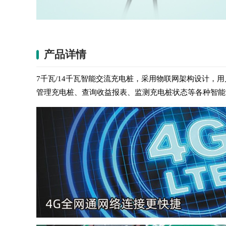
产品详情
7千瓦/14千瓦智能交流充电桩，采用物联网架构设计
管理充电桩、查询收益报表、监测充电桩状态等各种智能