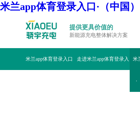
米兰app体育登录入口·（中国
提供更具价值的
新能源充电整体解决方案
米兰app体育登录入口
走进米兰app体育登录入
米
·（中国）官方网站 米兰
口·（中国）官方网站
app体育登录入口·（中
国）官方网站