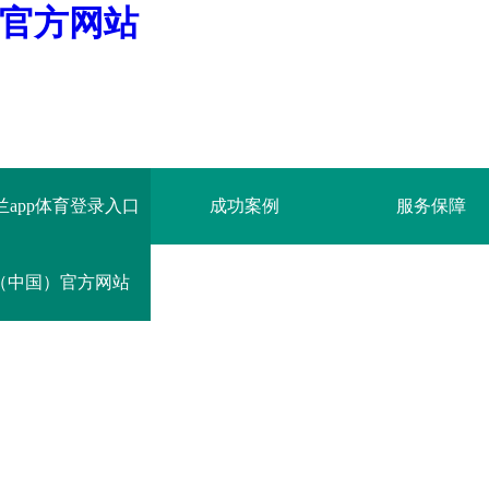
）官方网站
兰app体育登录入口
成功案例
服务保障
·（中国）官方网站