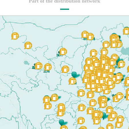
Part of the distribution network