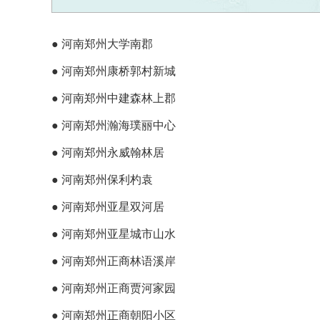
● 河南郑州大学南郡
● 河南郑州康桥郭村新城
● 河南郑州中建森林上郡
● 河南郑州瀚海璞丽中心
● 河南郑州永威翰林居
● 河南郑州保利杓袁
● 河南郑州亚星双河居
● 河南郑州亚星城市山水
● 河南郑州正商林语溪岸
● 河南郑州正商贾河家园
● 河南郑州正商朝阳小区