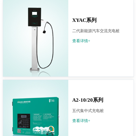
XYAC系列
二代新能源汽车交流充电桩
查看详情+
A2-10/20系列
五代集中式充电桩
查看详情+