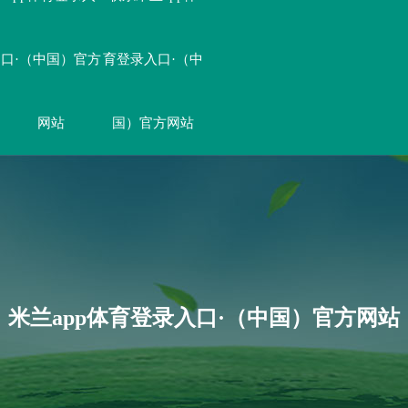
口·（中国）官方
育登录入口·（中
网站
国）官方网站
米兰app体育登录入口·（中国）官方网站