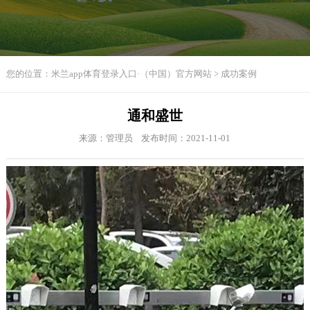
您的位置：
米兰app体育登录入口·（中国）官方网站
>
成功案例
通和盛世
来源：管理员 发布时间：2021-11-01