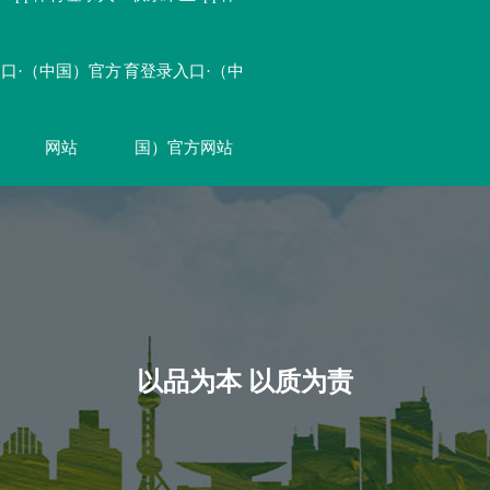
口·（中国）官方
育登录入口·（中
网站
国）官方网站
以品为本 以质为责