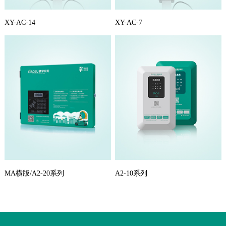
XY-AC-14
XY-AC-7
MA横版/A2-20系列
A2-10系列