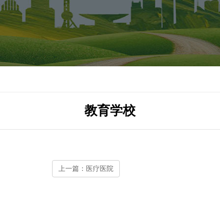
教育学校
为本 以质为责
上一篇：医疗医院