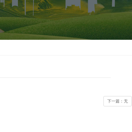
下一篇：无