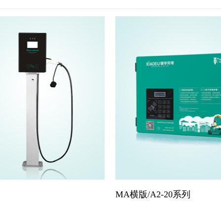
MA横版/A2-20系列