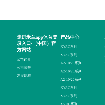
走进米兰app体育登
产品中心
录入口·（中国）官
XYAC系列
方网站
XYAC系列
公司简介
A2-10/20系列
公司荣誉
A2-10/20系列
发展历程
A2-10/20系列
XYAC系列
XYAC系列
XYDC系列